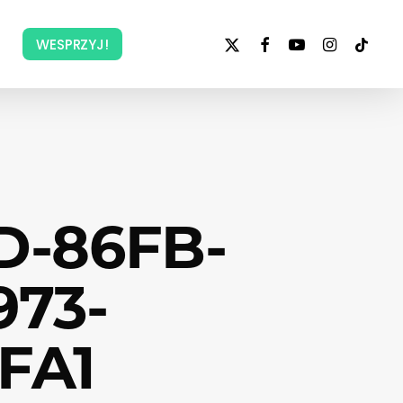
x-
facebook
youtube
instagram
tiktok
WESPRZYJ!
twitter
D-86FB-
973-
FA1