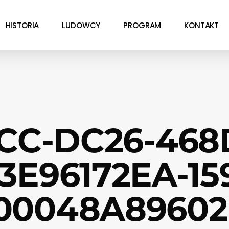
HISTORIA
LUDOWCY
PROGRAM
KONTAKT
CC-DC26-468
3E96172EA-15
00048A89602