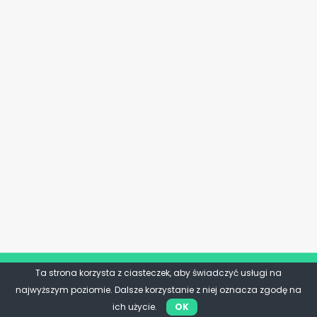
Ta strona korzysta z ciasteczek, aby świadczyć usługi na
najwyższym poziomie. Dalsze korzystanie z niej oznacza zgodę na
ich użycie.
OK