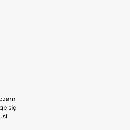
gazem
ąc się
usi