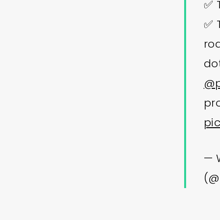
✅ 
✅ 
ro
do
@p
pr
pi
— 
(@