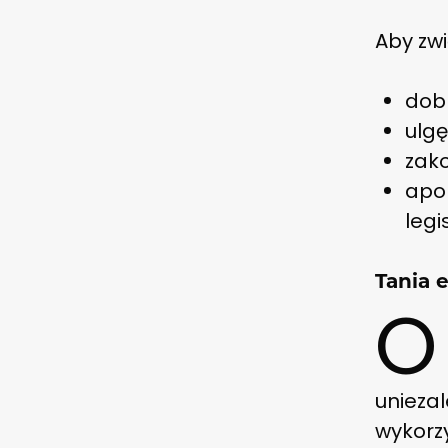
Aby zwi
dob
ulg
zako
apol
legi
Tania 
O
uniezal
wykorzy