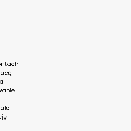
ontach
racą
na
wanie.
 ale
cję