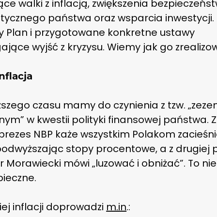
ce walki z inflacją, zwiększenia bezpieczeńs
tycznego państwa oraz wsparcia inwestycji.
 Plan
i przygotowane konkretne ustawy
jące wyjść z kryzysu. Wiemy jak go zrealizo
nflacja
ższego czasu m
amy do czynienia z tzw. „zez
nym” w kwestii polityki finansowej państwa. Z
 prezes NBP każe wszystkim Polakom zacieśn
podwyższając stopy procentowe, a z drugiej 
 Morawiecki mówi „luzować i obniżać”. To ni
pieczne.
iej inflacji doprowadzi
m.in
.: