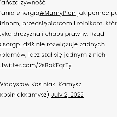
Tańsza żywność
Tania energia
#MamyPlan
jak pomóc po
dzinom, przedsiębiorcom i rolnikom, któ
tyka drożyzna i chaos prawny. Rząd
isorgpl
dziś nie rozwiązuje żadnych
oblemów, lecz stał się jednym z nich.
c.twitter.com/2sBoKFqrTy
Władysław Kosiniak-Kamysz
KosiniakKamysz)
July 2, 2022