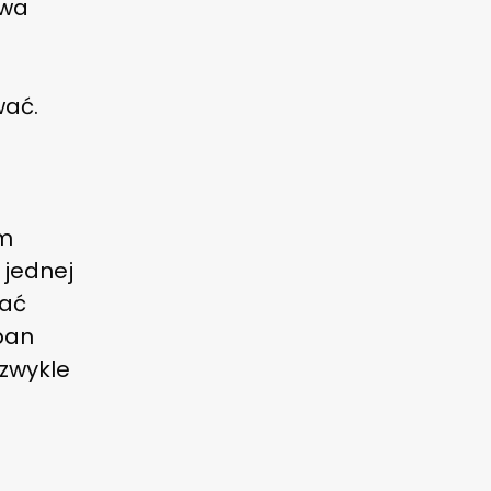
twa
wać.
em
 jednej
iać
pan
ezwykle