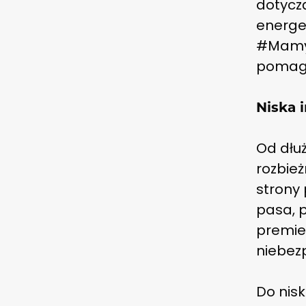
dotyczą
energe
#Mamy
pomaga
Niska i
Od dłu
rozbież
strony
pasa, 
premier
niebez
Do nisk