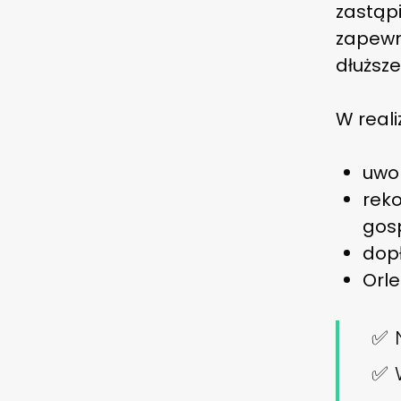
zastąp
zapewn
dłuższe
W reali
uwol
rek
gos
dopł
Orle
✅ N
✅ 