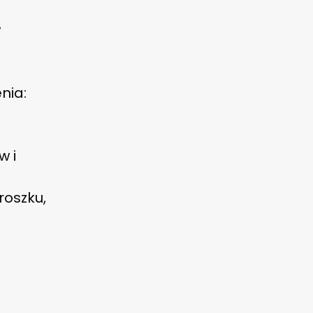
w
nia:
w i
roszku,