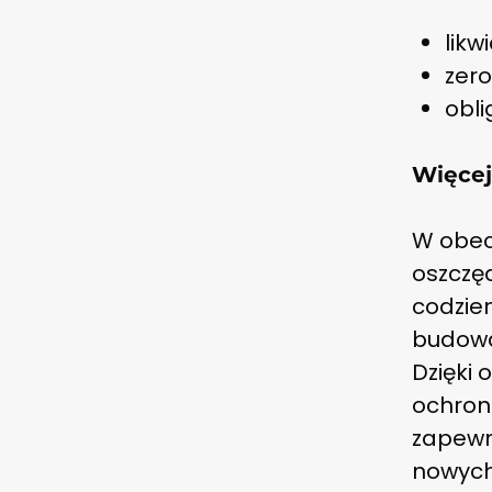
likw
zer
obl
Więcej
W obec
oszczę
codzie
budowan
Dzięki 
ochroni
zapewn
nowych