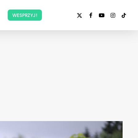
x-
facebook
youtube
instagram
tiktok
WESPRZYJ!
twitter