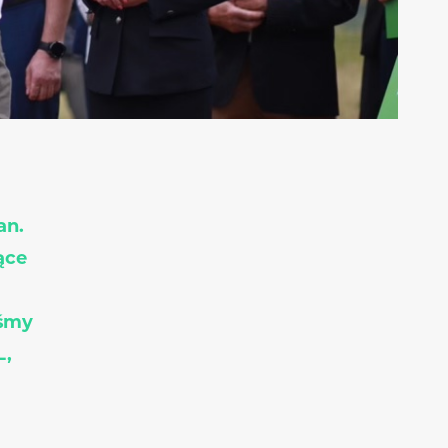
an.
ące
eśmy
L,