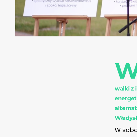
walki z 
energe
alterna
Władysł
W sobo