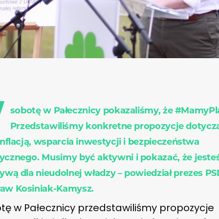
W
sobotę w Pałecznicy pokazaliśmy, że
#MamyPl
P
rzedstawiliśmy konkretne propozycje dotycz
inflacją, wsparcia inwestycji i bezpieczeństwa
tycznego.
Musimy być aktywni i pokazać, że jest
tywą dla nieudolnej władzy – powiedział prezes PS
aw Kosiniak-Kamysz.
tę w Pałecznicy
przedstawiliśmy propozycje