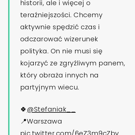
historii, ale i więcej o
teraźniejszości. Chcemy
aktywnie spędzić czas i
odczarować wizerunek
polityka. On nie musi się
kojarzyć ze zgryźliwym panem,
który obraża innych na
partyjnym wiecu.
🍀
@Stefaniak__
📍Warszawa
pic.twitter.com/6eZ3m9cZbv