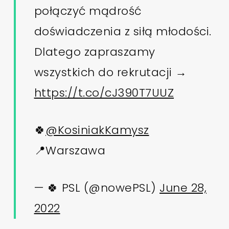
połączyć mądrość
doświadczenia z siłą młodości.
Dlatego zapraszamy
wszystkich do rekrutacji →
https://t.co/cJ390T7UUZ
🍀
@KosiniakKamysz
📍Warszawa
— 🍀 PSL (@nowePSL)
June 28,
2022