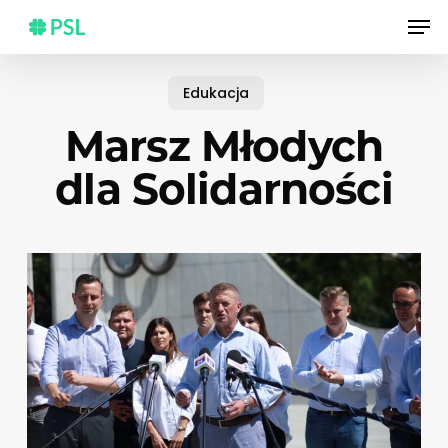
Skip
Men
to
main
content
Edukacja
Marsz Młodych
dla Solidarności