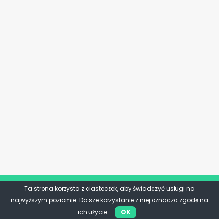
Ta strona korzysta z ciasteczek, aby świadczyć usługi na
najwyższym poziomie. Dalsze korzystanie z niej oznacza zgodę na
ich użycie.
OK