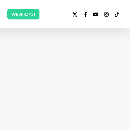
x-
facebook
youtube
instagram
tiktok
WESPRZYJ!
twitter