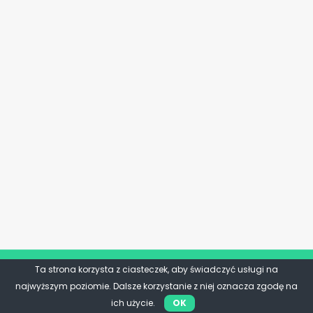
Ta strona korzysta z ciasteczek, aby świadczyć usługi na
najwyższym poziomie. Dalsze korzystanie z niej oznacza zgodę na
ich użycie.
OK