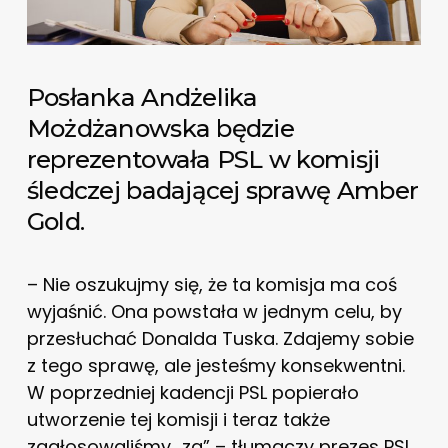
Posłanka Andżelika
Możdżanowska będzie
reprezentowała PSL w komisji
śledczej badającej sprawę Amber
Gold.
– Nie oszukujmy się, że ta komisja ma coś
wyjaśnić. Ona powstała w jednym celu, by
przesłuchać Donalda Tuska. Zdajemy sobie
z tego sprawę, ale jesteśmy konsekwentni.
W poprzedniej kadencji PSL popierało
utworzenie tej komisji i teraz także
zagłosowaliśmy „za” – tłumaczy prezes PSL