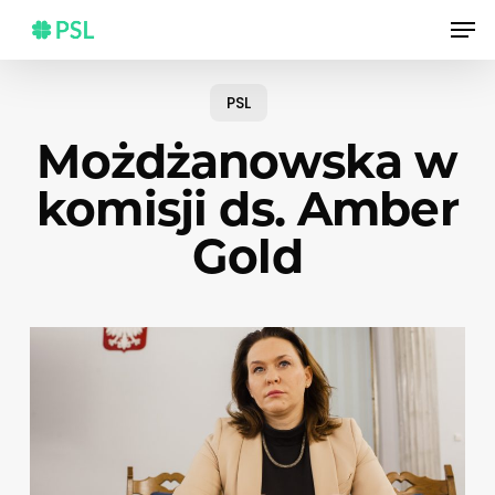
Skip
Men
to
main
content
PSL
Możdżanowska w
komisji ds. Amber
Gold