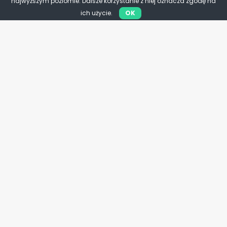
najwyższym poziomie. Dalsze korzystanie z niej oznacza zgodę na
ich użycie.
OK
PSL
Polityk, który ratował państwo.
86 lat od śmierci Macieja Rataja