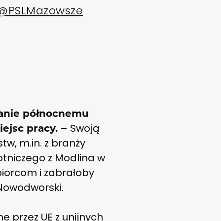
@PSLMazowsze
anie północnemu
– Swoją
ejsc pracy.
tw, m.in. z branży
lotniczego z Modlina w
biorcom i zabrałoby
Nowodworski.
e przez UE z unijnych