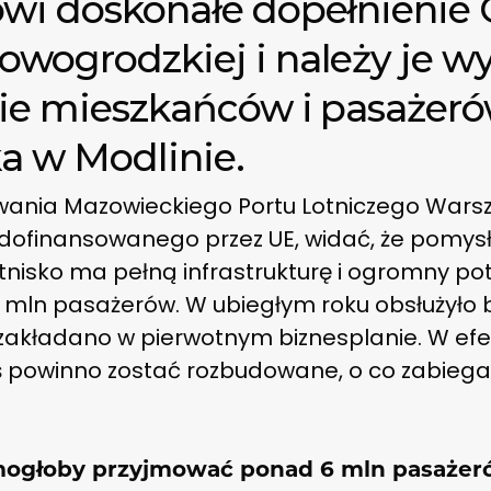
owi doskonałe dopełnienie 
owogrodzkiej i należy je w
nie mieszkańców i pasażer
ka w Modlinie.
owania Mazowieckiego Portu Lotniczego Wars
dofinansowanego przez UE, widać, że pomys
otnisko ma pełną infrastrukturę i ogromny pot
 mln pasażerów. W ubiegłym roku obsłużyło b
iż zakładano w pierwotnym biznesplanie. W ef
iś powinno zostać rozbudowane, o co zabiega
 mogłoby przyjmować ponad 6 mln pasażeró