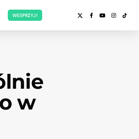
x-
facebook
youtube
instagram
tiktok
WESPRZYJ!
twitter
ólnie
ko w