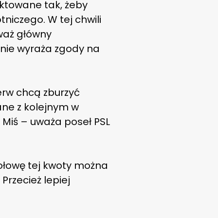
ktowane tak, żeby
iczego. W tej chwili
waż główny
– nie wyraża zgody na
ierw chcą zburzyć
ne z kolejnym w
u Miś – uważa poseł PSL
połowę tej kwoty można
Przecież lepiej