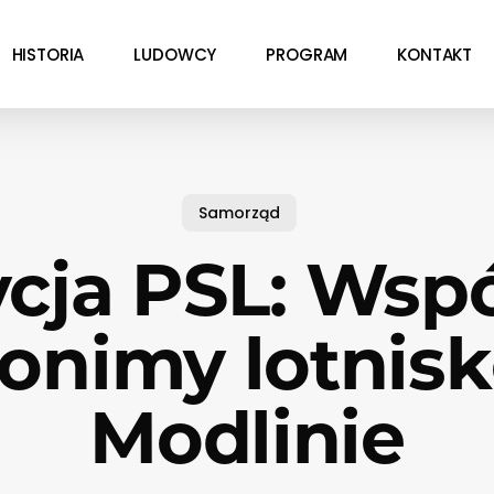
HISTORIA
LUDOWCY
PROGRAM
KONTAKT
Samorząd
cja PSL: Wsp
onimy lotnis
Modlinie