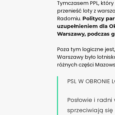
Tymczasem PPL, który j
przenieść loty z wars
Radomiu.
Politycy par
uzupełnieniem dla O
Warszawy, podczas g
Poza tym logiczne jest
Warszawy było lotnisk
różnych części Mazows
PSL W OBRONIE 
Posłowie i rad
sprzeciwiają si