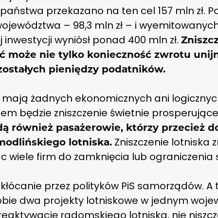
państwa przekazano na ten cel 157 mln zł. P
województwa – 98,3 mln zł – i wyemitowanych 
ej inwestycji wyniósł ponad 400 mln zł.
Zniszc
może nie tylko konieczność zwrotu unijnyc
zostałych pieniędzy podatników.
 mają żadnych ekonomicznych ani logicznyc
ktem będzie zniszczenie świetnie prosperując
ą również pasażerowie, którzy przecież d
Zniszczenie lotniska z
 modlińskiego lotniska.
wiele firm do zamknięcia lub ograniczenia s
kłócanie przez polityków PiS samorządów. A ta
sobie dwa projekty lotniskowe w jednym wojew
aktywację radomskiego lotniska, nie niszc