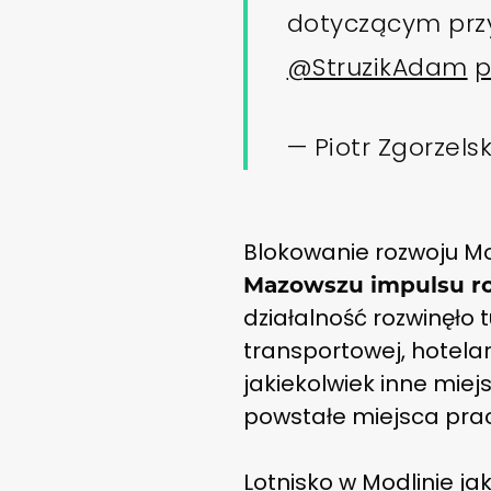
dotyczącym przys
@StruzikAdam
p
— Piotr Zgorzels
Blokowanie rozwoju Mod
Mazowszu impulsu roz
działalność rozwinęło t
transportowej, hotelar
jakiekolwiek inne mie
powstałe miejsca pra
Lotnisko w Modlinie j