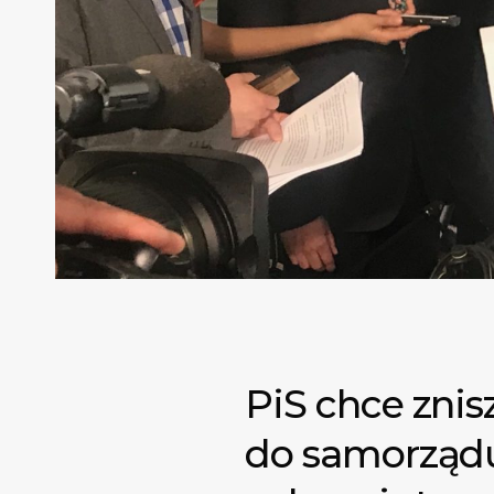
PiS chce znis
do samorządu.