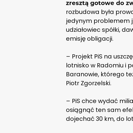
zresztą gotowe do z
rozbudowa była prowad
jedynym problemem je
udziałowiec spółki, da
emisję obligacji.
– Projekt PiS na uszcz
lotnisko w Radomiu i
Baranowie, którego też
Piotr Zgorzelski.
– PiS chce wydać mili
osiągnąć ten sam efekt
dojechać 30 km, do lo