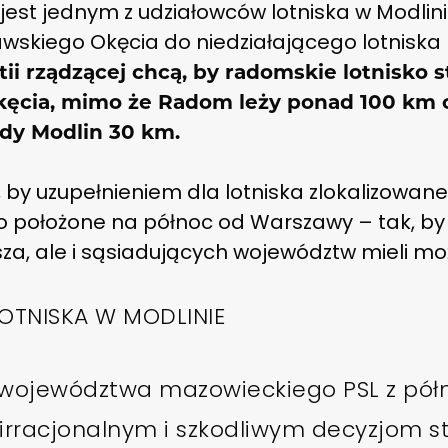
est jednym z udziałowców lotniska w Modlinie
zawskiego Okęcia do niedziałającego lotnisk
tii rządzącej chcą, by radomskie lotnisko s
kęcia, mimo że Radom leży ponad 100 km
dy Modlin 30 km.
, by uzupełnieniem dla lotniska zlokalizowan
o położone na północ od Warszawy – tak, by
za, ale i sąsiadujących województw mieli mo
LOTNISKA W MODLINIE
ni województwa mazowieckiego PSL z p
ę irracjonalnym i szkodliwym decyzjom s