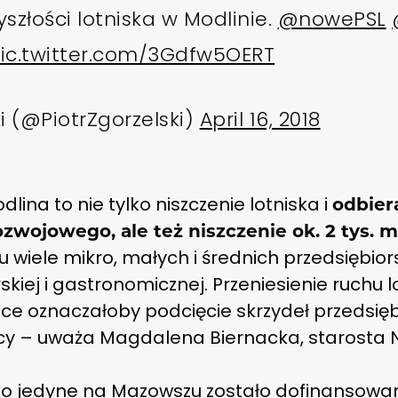
złości lotniska w Modlinie.
@nowePSL
ic.twitter.com/3Gdfw5OERT
ki (@PiotrZgorzelski)
April 16, 2018
lina to nie tylko niszczenie lotniska i
odbier
wojowego, ale też niszczenie ok. 2 tys. mi
u wiele mikro, małych i średnich przedsiębiors
skiej i gastronomicznej. Przeniesienie ruchu 
jsce oznaczałoby podcięcie skrzydeł przedsię
cy – uważa Magdalena Biernacka, starosta 
ako jedyne na Mazowszu zostało dofinansowan