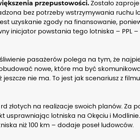
Zostało zaproje
większenia przepustowości.
zona bez potrzeby wstrzymywania ruchu lotn
st uzyskanie zgody na finansowanie, ponie
wny inicjator powstania tego lotniska – PPL 
ęśliwienie pasażerów polega na tym, że najp
 pobudować nowe, które ma być skomunikowa
 jeszcze nie ma. To jest jak scenariusz z film
ard złotych na realizacje swoich planów. Za 
 usprawniając lotniska na Okęciu i Modlinie. 
tniska niż 100 km – dodaje poseł ludowców.