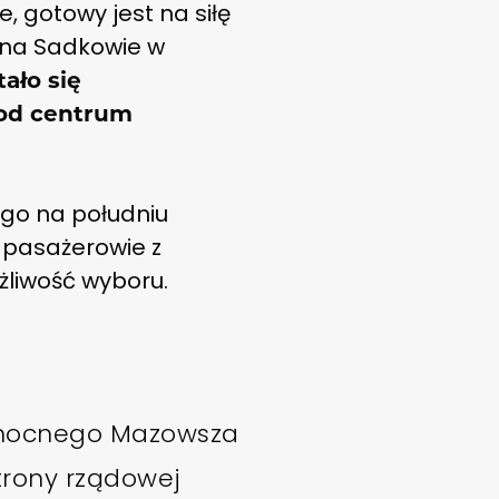
, gotowy jest na siłę
a na Sadkowie w
tało się
 od centrum
ego na południu
 pasażerowie z
żliwość wyboru.
ółnocnego Mazowsza
trony rządowej