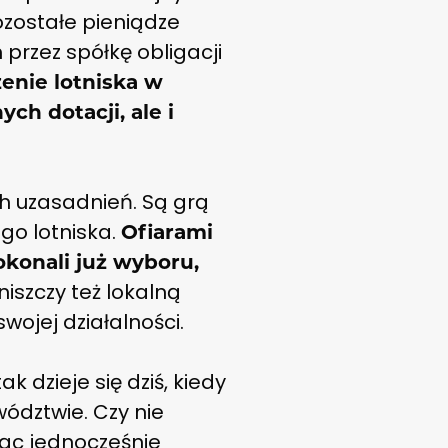
ozostałe pieniądze
przez spółkę obligacji
zenie lotniska w
h dotacji, ale i
h uzasadnień. Są grą
ego lotniska.
Ofiarami
okonali już wyboru,
niszczy też lokalną
wojej działalności.
k dzieje się dziś, kiedy
ództwie. Czy nie
ząc jednocześnie