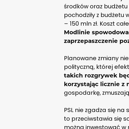
środków oraz budżetu 
pochodziły z budżetu 
– 150 mln zł. Koszt cał
Modlinie spowodować 
zaprzepaszczenie po
Planowane zmiany nie
polityczną, której efe
takich rozgrywek będ
korzystając licznie z
gospodarkę, zmuszając 
PSL nie zgadza się na s
to przeciwstawia się 
można inwestować w re