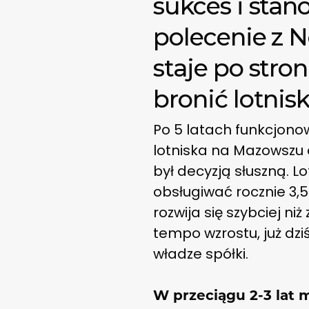
sukces i stan
polecenie z N
staje po stro
bronić lotnis
Po 5 latach funkcjon
lotniska na Mazowszu 
był decyzją słuszną. L
obsługiwać rocznie 3,5
rozwija się szybciej n
tempo wzrostu, już dz
władze spółki.
W przeciągu 2-3 lat