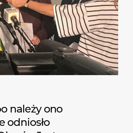
bo należy ono
e odniosło