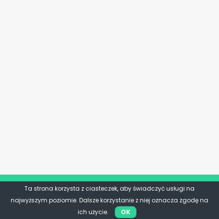
Ta strona korzysta z ciasteczek, aby świadczyć usługi na
najwyższym poziomie. Dalsze korzystanie z niej oznacza zgodę na
ich użycie.
OK