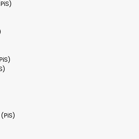
PiS)
)
PiS)
S)
(PiS)