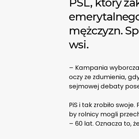
PSL, który z
emerytalnego r
mężczyzn. Spr
wsi.
– Kampania wyborcza Pi
oczy ze zdumienia, gd
sejmowej debaty poseł
PiS i tak zrobiło swoje.
by rolnicy mogli przec
– 60 lat. Oznacza to, 