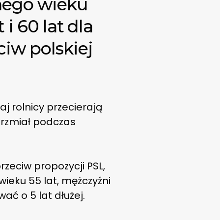
cnego wieku
i 60 lat dla
iw polskiej
j rolnicy przecierają
grzmiał podczas
przeciw propozycji PSL,
wieku 55 lat, mężczyźni
ać o 5 lat dłużej.