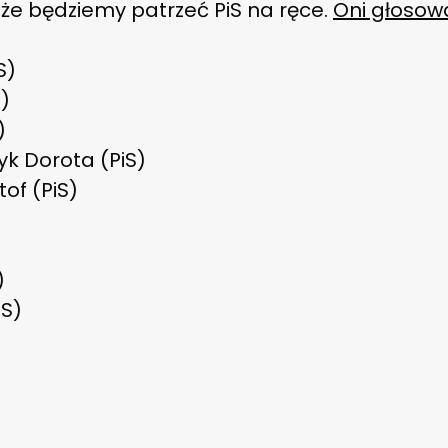
że będziemy patrzeć PiS na ręce.
Oni głosowa
S)
)
)
k Dorota (PiS)
of (PiS)
)
iS)