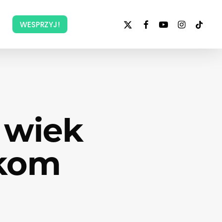
x-
facebook
youtube
instagram
tiktok
WESPRZYJ!
twitter
 wiek
ikom