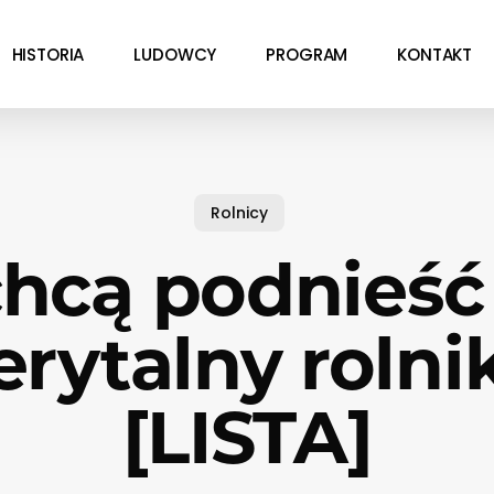
HISTORIA
LUDOWCY
PROGRAM
KONTAKT
Rolnicy
chcą podnieść
rytalny roln
[LISTA]