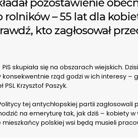
akładał pozostawienie obe
olników – 55 lat dla kobiet 
awdź, kto zagłosował przec
S skupiała się na obszarach wiejskich. Dzisia
y konsekwentnie rząd godzi w ich interesy – 
 PSL Krzysztof Paszyk.
 Politycy tej antychłopskiej partii zagłosowali 
hodzić na emeryturę tak, jak dziś – kobiety w 
że mieszkańcy polskiej wsi będą musieli pracow