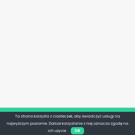
Ta strona korzysta z ciasteczek, aby świadczyć usługi na
najwyższym poziomie. Dalsze korzystanie z niej oznacza zgodę na
ich użycie.
OK