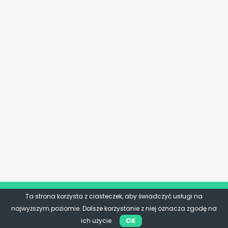
Ta strona korzysta z ciasteczek, aby świadczyć usługi na
najwyższym poziomie. Dalsze korzystanie z niej oznacza zgodę na
ich użycie.
OK