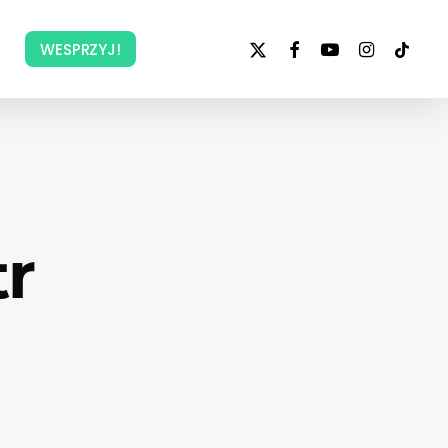
x-
facebook
youtube
instagram
tiktok
WESPRZYJ!
twitter
tr