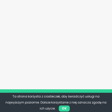
Ta strona korzysta z ciasteczek, aby świadczyć usługi na
najwyższym poziomie. Dalsze korzystanie z niej oznacza zgodę na
ich użycie.
OK