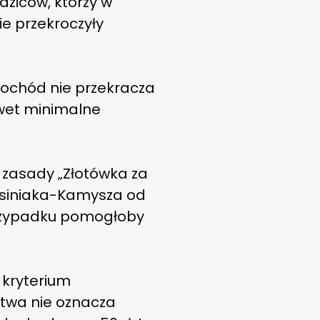
ziców, którzy w
ie przekroczyły
dochód nie przekracza
Nawet minimalne
 zasady „Złotówka za
osiniaka-Kamysza od
 przypadku pomogłoby
 kryterium
twa nie oznacza