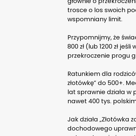
głównie o przekroczen
trosce o los swoich po
wspomniany limit.
Przypomnijmy, że świa
800 zł (lub 1200 zł jeś
przekroczenie progu 
Ratunkiem dla rodzicó
złotówkę” do 500+. M
lat sprawnie działa w
nawet 400 tys. polskim
Jak działa „Złotówka z
dochodowego uprawni