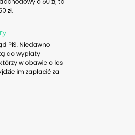
 dochodowy o 50 zł, to
0 zł.
ry
ąd PiS. Niedawno
dzą do wypłaty
którzy w obawie o los
yjdzie im zapłacić za