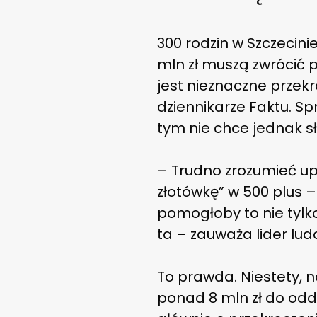
300 rodzin w Szczecini
mln zł muszą zwrócić 
jest nieznaczne prze
dziennikarze Faktu. S
tym nie chce jednak sł
– Trudno zrozumieć u
złotówkę” w 500 plus 
pomogłoby to nie tylko
ta – zauważa lider lu
To prawda. Niestety, na
ponad 8 mln zł do od