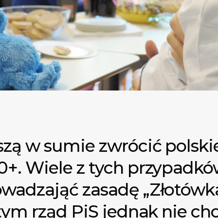
zą w sumie zwrócić polskie
+. Wiele z tych przypadk
wadzająć zasadę „Złotówk
tym rząd PiS jednak nie chc