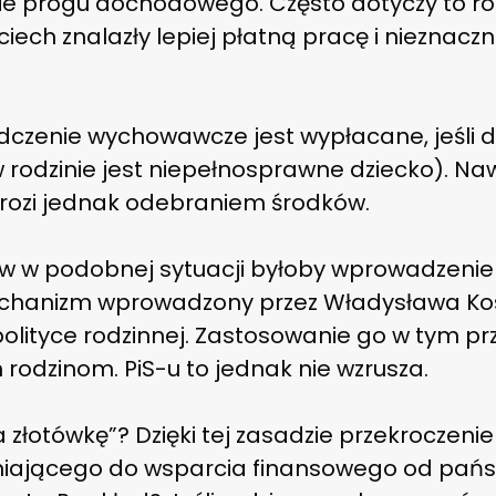
ie progu dochodowego. Często dotyczy to rod
ciech znalazły lepiej płatną pracę i nieznaczn
dczenie wychowawcze jest wypłacane, jeśli 
li w rodzinie jest niepełnosprawne dziecko). 
grozi jednak odebraniem środków.
w w podobnej sytuacji byłoby wprowadzenie
echanizm wprowadzony przez Władysława K
 polityce rodzinnej. Zastosowanie go w tym
 rodzinom. PiS-u to jednak nie wzrusza.
a złotówkę”? Dzięki tej zasadzie przekroczenie
ającego do wsparcia finansowego od pańs