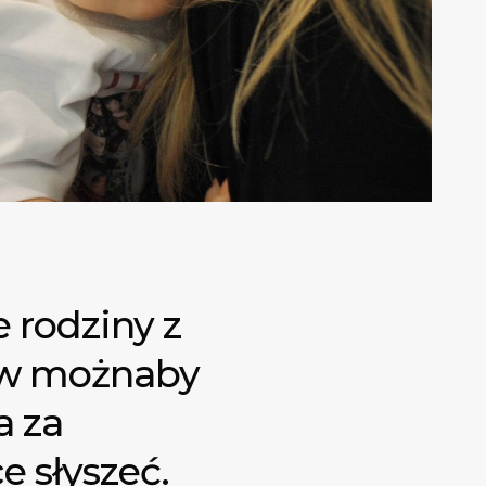
 rodziny z
ów możnaby
a za
e słyszeć.