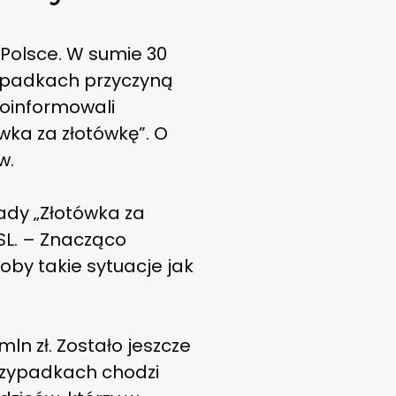
j Polsce. W sumie 30
zypadkach przyczyną
oinformowali
wka za złotówkę”. O
w.
ady „Złotówka za
SL. – Znacząco
łoby takie sytuacje jak
mln zł. Zostało jeszcze
rzypadkach chodzi