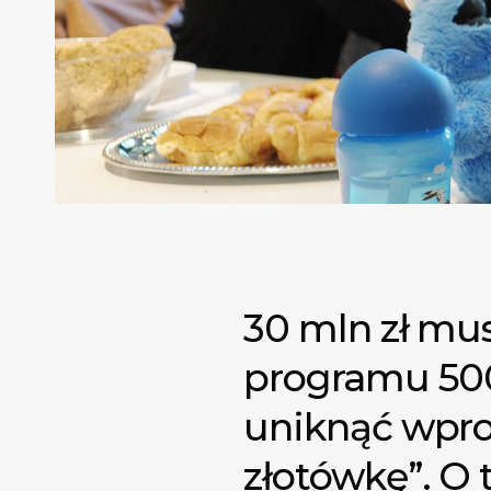
30 mln zł mus
programu 500
uniknąć wpro
złotówkę”. O 