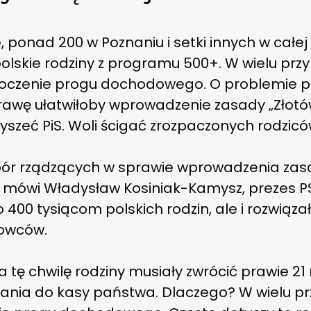
e, ponad 200 w Poznaniu i setki innych w całe
polskie rodziny z programu 500+. W wielu pr
kroczenie progu dochodowego. O problemie p
prawę ułatwiłoby wprowadzenie zasady „Złotó
yszeć PiS. Woli ścigać zrozpaczonych rodzicó
pór rządzących w sprawie wprowadzenia zas
– mówi Władysław Kosiniak-Kamysz, prezes P
 400 tysiącom polskich rodzin, ale i rozwiąza
dowców.
 tę chwilę rodziny musiały zwrócić prawie 21 
dania do kasy państwa. Dlaczego? W wielu p