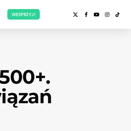
x-
facebook
youtube
instagram
tiktok
WESPRZYJ!
twitter
 500+.
wiązań