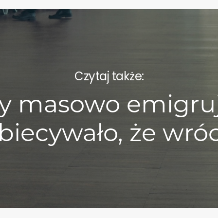
Czytaj także:
y masowo emigruj
biecywało, że wró