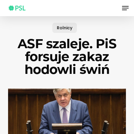
Skip
Men
to
main
content
Rolnicy
ASF szaleje. PiS
forsuje zakaz
hodowli świń