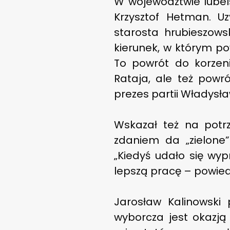
W województwie lube
Krzysztof Hetman. U
starosta hrubieszows
kierunek, w którym po
To powrót do korzeni
Rataja, ale też powr
prezes partii Władysła
Wskazał też na potrz
zdaniem da „zielone”
„Kiedyś udało się wyp
lepszą pracę – powiedz
Jarosław Kalinowski
wyborcza jest okazj