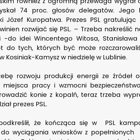
lskim również z ogromną przewaga wygrał 
zyskał 74 proc. głosów delegatów. Jego
ki Józef Kuropatwa. Prezes PSL gratulują
winien rozwijać się PSL. – Trzeba nakreślić 
 -do idei Wincentego Witosa, Stanisława 
ót do tych, których być może rozczarowal
w Kosiniak-Kamysz w niedzielę w Lublinie.
ebę rozwoju produkcji energii ze źródeł 
 miejsca pracy i wzmocni bezpieczeństwo
rowadzić konie z kopalń, teraz trzeba wypr
iał prezes PSL.
 podkreślił, że kończąca się w PSL kam
ą do wyciągania wniosków z popełnionych 