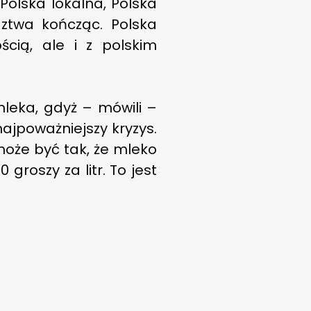
Polska lokalna, Polska
twa kończąc. Polska
ścią, ale i z polskim
mleka, gdyż – mówili –
ajpoważniejszy kryzys.
oże być tak, że mleko
 groszy za litr. To jest