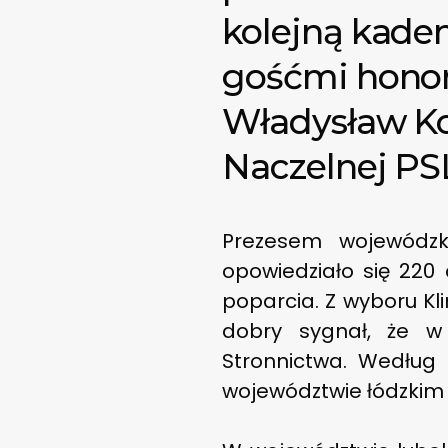
kolejną kaden
gośćmi honor
Władysław Ko
Naczelnej PSL
Prezesem wojewódzk
opowiedziało się 220
poparcia. Z wyboru Kl
dobry sygnał, że w 
Stronnictwa. Według
województwie łódzkim d