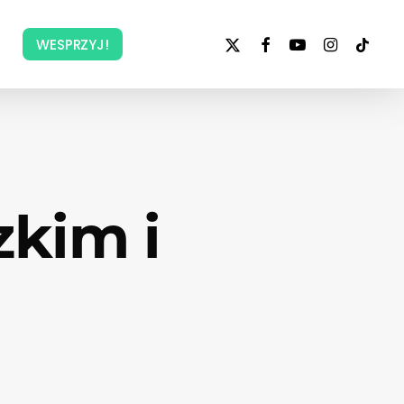
x-
facebook
youtube
instagram
tiktok
WESPRZYJ!
twitter
zkim i