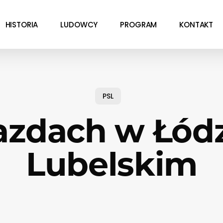
HISTORIA
LUDOWCY
PROGRAM
KONTAKT
PSL
azdach w Łód
Lubelskim