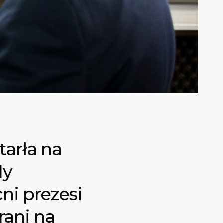
arła na
dy
ni prezesi
rani na