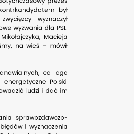
dotychczasowy prezes
 kontrkandydatem był
c zwycięzcy wyznaczył
nowe wyzwania dla PSL.
Mikołajczyka, Macieja
iśmy, na wieś – mówił
odnawialnych, co jego
 energetyczne Polski.
owadzić ludzi i dać im
pania sprawozdawczo-
błędów i wyznaczenia