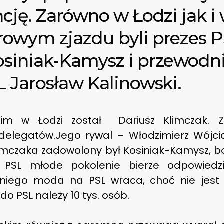
cję. Zarówno w Łodzi jak i 
owym zjazdu byli prezes 
siniak-Kamysz i przewodn
 Jarosław Kalinowski.
im w Łodzi został Dariusz Klimczak. 
 delegatów.Jego rywal – Włodzimierz Wójci
imczaka zadowolony był Kosiniak-Kamysz, bo
PSL młode pokolenie bierze odpowiedzi
 niego moda na PSL wraca, choć nie jest 
o PSL należy 10 tys. osób.