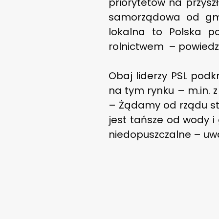
priorytetów na przysz
samorządowa od gmi
lokalna to Polska po
rolnictwem – powiedzi
Obaj liderzy PSL podk
na tym rynku – m.in. 
– Żądamy od rządu st
jest tańsze od wody i g
niedopuszczalne – uw