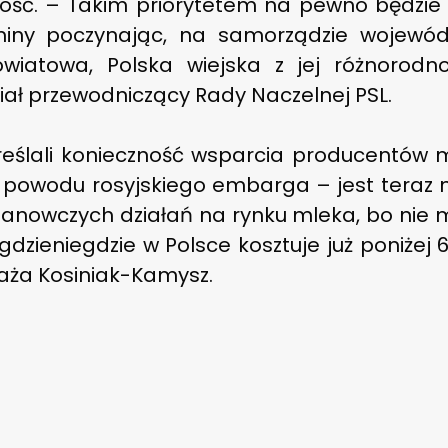
łość. – Takim priorytetem na pewno będzie 
ny poczynając, na samorządzie wojewódz
wiatowa, Polska wiejska z jej różnorodno
ał przewodniczący Rady Naczelnej PSL.
reślali konieczność wsparcia producentów 
z powodu rosyjskiego embarga – jest teraz n
anowczych działań na rynku mleka, bo nie m
dzieniegdzie w Polsce kosztuje już poniżej 60
aża Kosiniak-Kamysz.