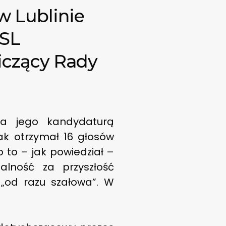
w Lublinie
PSL
iczący Rady
Za jego kandydaturą
ak otrzymał 16 głosów
 to – jak powiedział –
alność za przyszłość
„od razu szałowa”. W