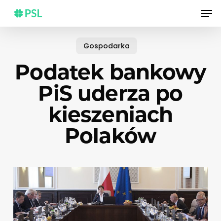
Skip
Men
to
main
content
Gospodarka
Podatek bankowy
PiS uderza po
kieszeniach
Polaków