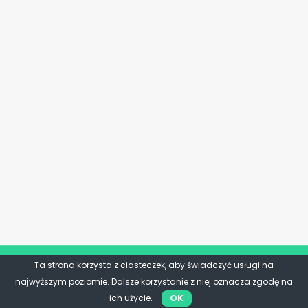
Ta strona korzysta z ciasteczek, aby świadczyć usługi na
najwyższym poziomie. Dalsze korzystanie z niej oznacza zgodę na
ich użycie.
OK