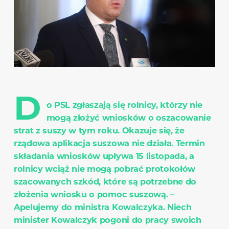
D
o PSL zgłaszają się rolnicy, którzy nie
mogą złożyć wniosków o oszacowanie
strat z suszy w tym roku. Okazuje się, że
rządowa aplikacja suszowa nie działa. Termin
składania wniosków upływa 15 listopada, a
rolnicy wciąż nie mogą pobrać protokołów
szacowanych szkód, które są potrzebne do
złożenia wniosku o pomoc suszową. –
Apelujemy do ministra Kowalczyka. Niech
minister Kowalczyk pogoni do pracy swoich