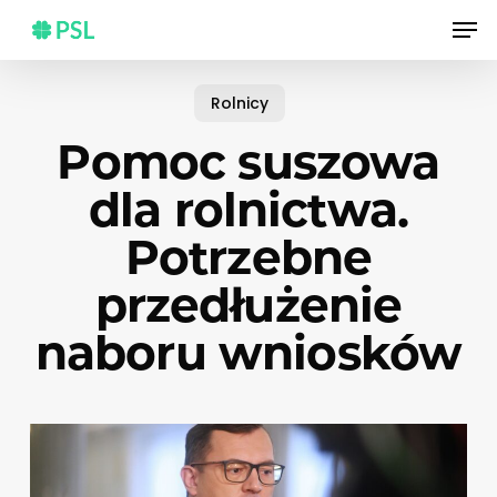
Skip
Men
to
main
content
Rolnicy
Pomoc suszowa
dla rolnictwa.
Potrzebne
przedłużenie
naboru wniosków