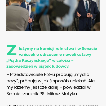
Z
łożymy na komisji rolnictwa i w Senacie
wniosek o odrzucenie noweli ustawy
„Piątka Kaczyńskiego” w całości –
zapowiedzieli w piątek ludowcy.
– Przedstawiciele PiS-u próbują „mydlić
oczy”, próbują w jakiś sposób uciekać. Ale
my idziemy jeszcze dalej – powiedział w
Sejmie rzecznik PSL Miłosz Motyka.