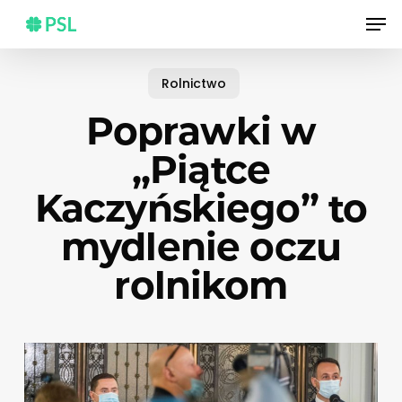
Skip
Men
to
main
content
Rolnictwo
Poprawki w
„Piątce
Kaczyńskiego” to
mydlenie oczu
rolnikom