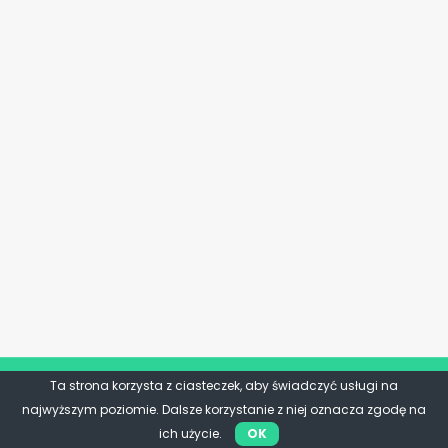
Ta strona korzysta z ciasteczek, aby świadczyć usługi na
najwyższym poziomie. Dalsze korzystanie z niej oznacza zgodę na
ich użycie.
OK