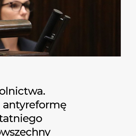
olnictwa.
j antyreformę
statniego
powszechny