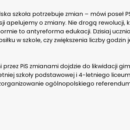
lska szkoła potrzebuje zmian – mówi poseł PS
ji apelujemy o zmiany. Nie drogą rewolucji, k
formie to antyreforma edukacji. Dzisiaj uczni
siłku w szkole, czy zwiększenia liczby godzin
przez PiS zmianami dojdzie do likwidacji gi
tniej szkoły podstawowej i 4-letniego liceum
 zorganizowanie ogólnopolskiego referendum 