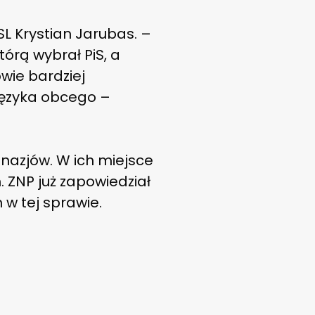
L Krystian Jarubas. –
tórą wybrał PiS, a
owie bardziej
 języka obcego –
mnazjów. W ich miejsce
. ZNP już zapowiedział
w tej sprawie.