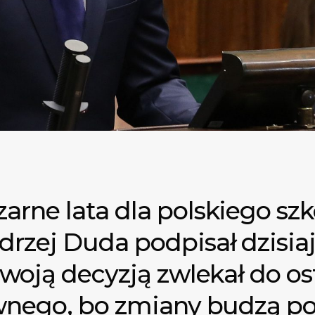
rne lata dla polskiego szk
drzej Duda podpisał dzisia
swoją decyzją zwlekał do o
iwnego, bo zmiany budzą 