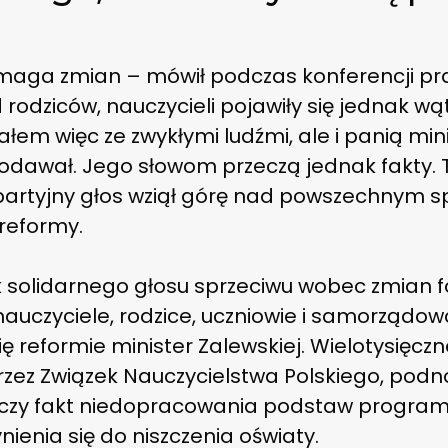
maga zmian – mówił podczas konferencji pr
rodziców, nauczycieli pojawiły się jednak wą
ałem więc ze zwykłymi ludźmi, ale i panią min
awał. Jego słowom przeczą jednak fakty. Tr
k partyjny głos wziął górę nad powszechnym 
reformy.
k solidarnego głosu sprzeciwu wobec zmian 
auczyciele, rodzice, uczniowie i samorządow
ię reformie minister Zalewskiej. Wielotysięcz
zez Związek Nauczycielstwa Polskiego, pod
i czy fakt niedopracowania podstaw program
ienia się do niszczenia oświaty.