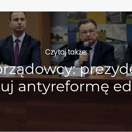
Czytaj także:
rządowcy: prezyde
uj antyreformę ed