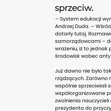
sprzeciw.
– System edukacji wy
Andrzej Duda. – Wśród 
dotarły tutaj. Rozmawi
samorządowcami – dod
wrażeniu, iż to jedna
środowisk wobec anty
Już dawno nie było ta
rządzących. Zarówno n
wspólnie sprzeciwiali s
współorganizowane pr
zwolnienia nauczyciel
prezydenta do przyczyn