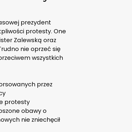
asowej prezydent
tpliwości protesty. One
ister Zalewską oraz
udno nie oprzeć się
sprzeciwem wszystkich
forsowanych przez
cy
ne protesty
noszone obawy o
owych nie zniechęcił