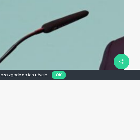
acza zgodę na ich użycie.
OK