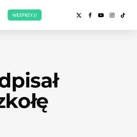
x-
facebook
youtube
instagram
tiktok
WESPRZYJ!
twitter
dpisał
zkołę