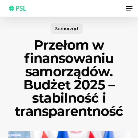
Skip
Men
to
main
content
Samorząd
Przełom w
finansowaniu
samorządów.
Budżet 2025 –
stabilność i
transparentność