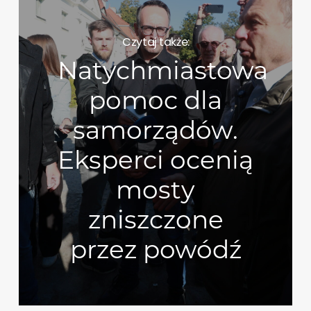
Czytaj także:
Natychmiastowa
pomoc dla
samorządów.
Eksperci ocenią
mosty
zniszczone
przez powódź