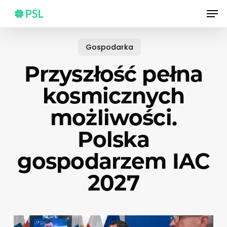
Skip
Men
to
main
content
Gospodarka
Przyszłość pełna
kosmicznych
możliwości.
Polska
gospodarzem IAC
2027