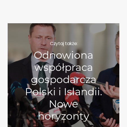
Czytaj także:
Odnowiona
współpraca
gospodarcza
Polski i Islandii.
Nowe
horyzonty