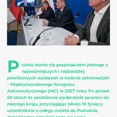
P
olska stanie się gospodarzem jednego z
najważniejszych i najbardziej
prestiżowych wydarzeń w świecie astronautyki
– Międzynarodowego Kongresu
Astronautycznego (IAC) w 2027 roku. Po ponad
60 latach to prestiżowe wydarzenie powróci do
naszego kraju, przyciągając blisko 10 tysięcy
uczestników z całego świata do Poznania,
dynamicznie rozwijającego się serca