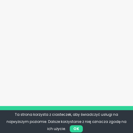
Ta strona korzysta z ciasteczek, aby świadczyć usługi na
najwyższym poziomie. Dalsze korzystanie z niej oznacza zgodę na
ich użycie.
OK