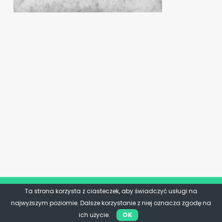
Ta strona korzysta z ciasteczek, aby świadczyć usługi na
najwyższym poziomie. Dalsze korzystanie z niej oznacza zgodę na
ich użycie.
OK