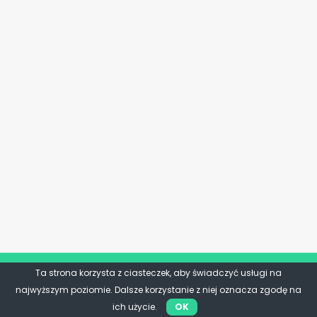
Ta strona korzysta z ciasteczek, aby świadczyć usługi na
najwyższym poziomie. Dalsze korzystanie z niej oznacza zgodę na
ich użycie.
OK