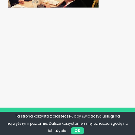
Ta strona korzysta z ciasteczek, aby świadczyć usługi na
najwyższym poziomie. Dalsze korzystanie z niej oznacza zgodę na
ich użycie.
OK