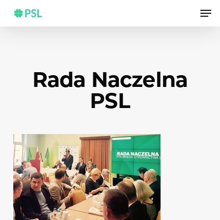
Skip
Men
to
main
content
Rada Naczelna
PSL