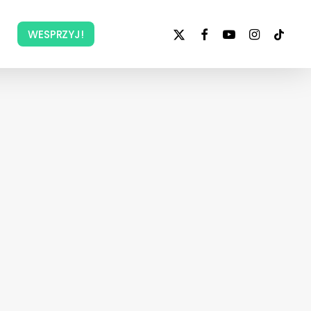
x-
facebook
youtube
instagram
tiktok
WESPRZYJ!
twitter