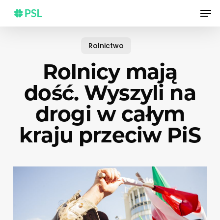
Skip
Men
to
main
content
Rolnictwo
Rolnicy mają
dość. Wyszyli na
drogi w całym
kraju przeciw PiS