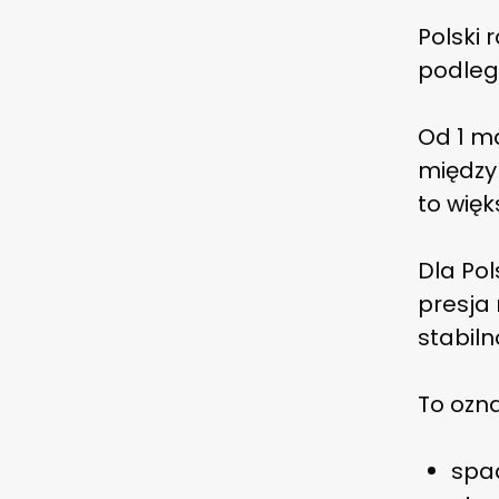
Polski 
podleg
Od 1 m
między
to więk
Dla Pol
presja
stabiln
To ozn
spa