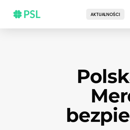
Skip
to
AKTUALNOŚCI
main
content
Polsk
Mer
bezpie