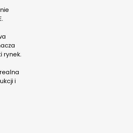
 nie
.
wa
nacza
 rynek.
 realna
kcji i