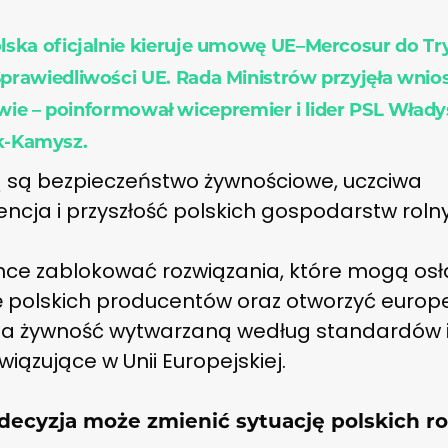
lska oficjalnie kieruje umowę UE–Mercosur do Tr
prawiedliwości UE. Rada Ministrów przyjęła wnio
awie – poinformował wicepremier i lider PSL Wład
k-Kamysz.
 są bezpieczeństwo żywnościowe, uczciwa
ncja i przyszłość polskich gospodarstw roln
hce zablokować rozwiązania, które mogą osł
ę polskich producentów oraz otworzyć europe
na żywność wytwarzaną według standardów 
wiązujące w Unii Europejskiej.
decyzja może zmienić sytuację polskich r