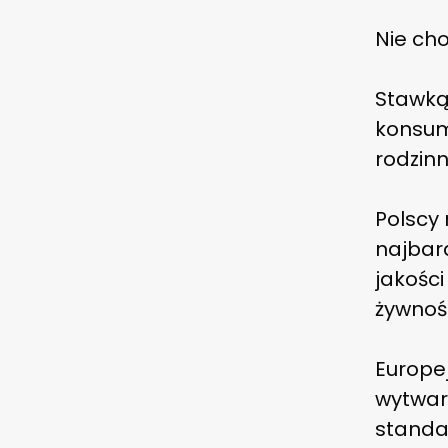
Nie cho
Stawką
konsum
rodzinn
Polscy 
najbard
jakości
żywnośc
Europe
wytwarz
standa