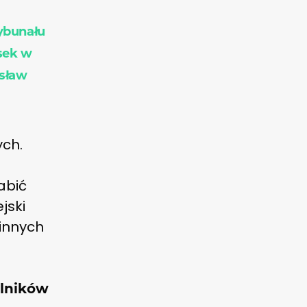
ybunału
sek w
ysław
ych.
abić
jski
innych
olników