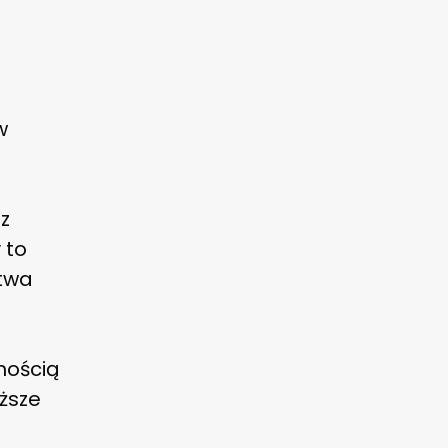
w
z
 to
stwa
nością
iższe