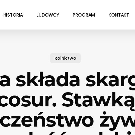
HISTORIA
LUDOWCY
PROGRAM
KONTAKT
Rolnictwo
a składa skar
cosur. Stawką 
czeństwo żyw