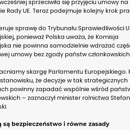
wcześniej sprzeciwiła się przyjęciu umowy na
ie Rady UE. Teraz podejmuje kolejny krok pr
eruje sprawę do Trybunału Sprawiedliwości Un
skiej, ponieważ Polska uważa, że Komisja
jska nie powinna samodzielnie wdrażać częś
wej umowy bez zgody państw członkowskich
cniamy skargę Parlamentu Europejskiego. 
 stanowisku, że decyzje w tak strategicznych
ch powinny zapadać wspólnie wśród państ
wskich – zaznaczył minister rolnictwa Stefa
ki.
 są bezpieczeństwo i równe zasady