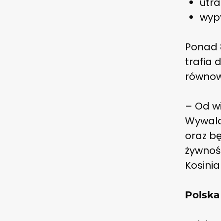
utra
wypy
Ponad 8
trafia 
równow
– Od wi
Wywalcz
oraz bę
żywność
Kosini
Polska