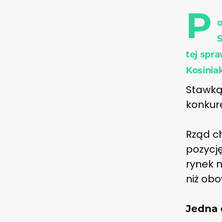
P
o
S
tej spr
Kosinia
Stawką
konkure
Rząd c
pozycj
rynek 
niż obo
Jedna 