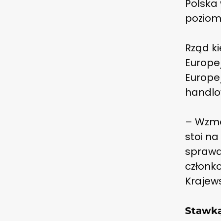
Polska 
poziom
Rząd ki
Europej
Europe
handlo
– Wzma
stoi na
sprawa
członko
Krajews
Stawką