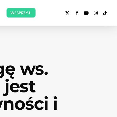
x-
facebook
youtube
instagram
tiktok
WESPRZYJ!
twitter
gę ws.
jest
ności i