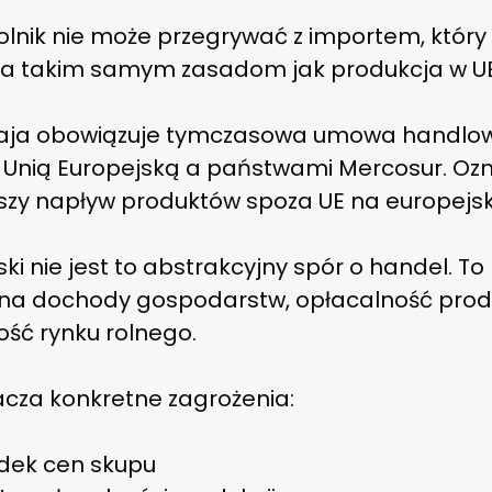
rolnik nie może przegrywać z importem, który
a takim samym zasadom jak produkcja w UE
aja obowiązuje tymczasowa umowa handlo
 Unią Europejską a państwami Mercosur. Oz
szy napływ produktów spoza UE na europejski
ski nie jest to abstrakcyjny spór o handel. To
 na dochody gospodarstw, opłacalność produ
ość rynku rolnego.
acza konkretne zagrożenia:
dek cen skupu