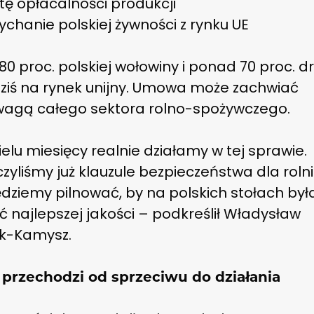
tę opłacalności produkcji
chanie polskiej żywności z rynku UE
0 proc. polskiej wołowiny i ponad 70 proc. d
dziś na rynek unijny. Umowa może zachwiać
agą całego sektora rolno-spożywczego.
elu miesięcy realnie działamy w tej sprawie.
yliśmy już klauzule bezpieczeństwa dla roln
dziemy pilnować, by na polskich stołach był
 najlepszej jakości – podkreślił Władysław
ak-Kamysz.
 przechodzi od sprzeciwu do działania