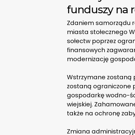
funduszy na 
Zdaniem samorządu ro
miasta stołecznego W
sołectw poprzez ogra
finansowych zagwaran
modernizację gospodar
Wstrzymane zostaną pr
zostaną ograniczone p
gospodarkę wodno-ście
wiejskiej. Zahamowane 
także na ochronę zaby
Zmiana administracyjn