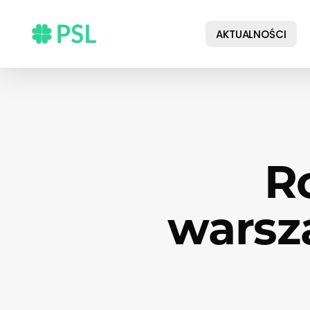
Skip
to
AKTUALNOŚCI
main
content
R
warsz