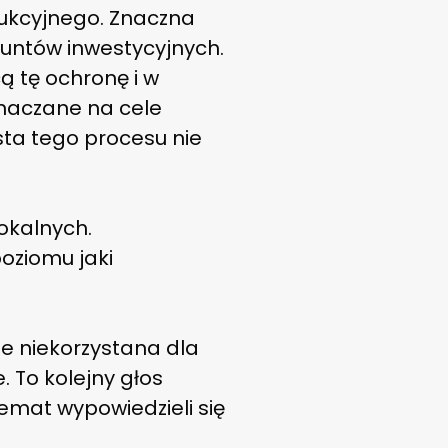
ukcyjnego. Znaczna
runtów inwestycyjnych.
 tę ochronę i w
znaczane na cele
sta tego procesu nie
okalnych.
oziomu jaki
e niekorzystana dla
 To kolejny głos
temat wypowiedzieli się