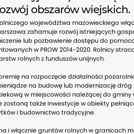
rozwój obszarów wiejskich.
lniczego województwa mazowieckiego włąc
arszawa zahamuje rozwój istniejących gospo
niczenie lub pozbawienie dostępu do pomo
towanych w PROW 2014-2020. Rolnicy stracą
stw rolnych z funduszów unijnych.
emię na rozpoczęcie działalności pozarolni
ieniądze na budowę lub modernizację dróg 
kową w miejscowości należącej do gminy wi
zostaną także inwestycje w obiekty pełniące
tków i budownictwo tradycyjne.
a i włącznie gruntów rolnych w granicach m