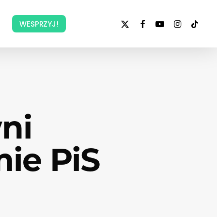
x-
facebook
youtube
instagram
tiktok
WESPRZYJ!
twitter
ni
ie PiS