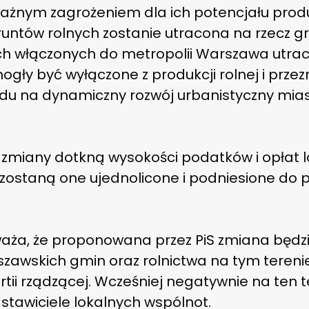
ażnym zagrożeniem dla ich potencjału prod
gruntów rolnych zostanie utracona na rzecz g
h włączonych do metropolii Warszawa utracą
gły być wyłączone z produkcji rolnej i prze
ędu na dynamiczny rozwój urbanistyczny mia
 zmiany dotkną wysokości podatków i opłat l
ostaną one ujednolicone i podniesione do p
aża, że proponowana przez PiS zmiana będzi
wskich gmin oraz rolnictwa na tym terenie.
tii rządzącej. Wcześniej negatywnie na ten 
tawiciele lokalnych wspólnot.