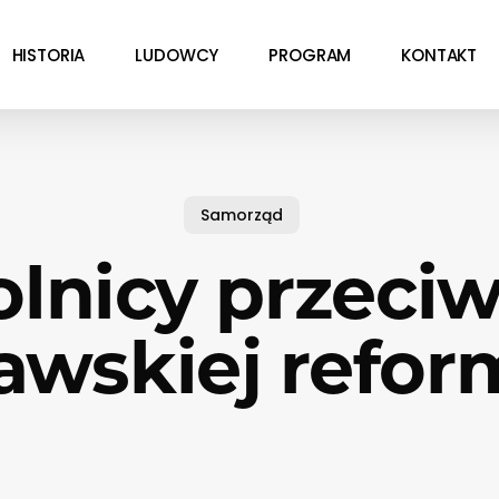
HISTORIA
LUDOWCY
PROGRAM
KONTAKT
Samorząd
olnicy przeciw
awskiej reform