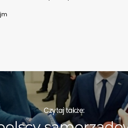
ejm
Czytaj także:
polscy samorządo