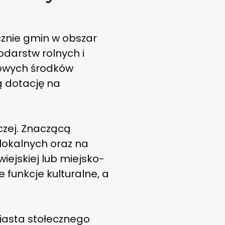
znie gmin w obszar
darstw rolnych i
cowych środków
 dotację na
czej. Znaczącą
lokalnych oraz na
ejskiej lub miejsko-
 funkcje kulturalne, a
iasta stołecznego