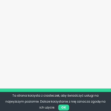
Ta strona korzysta z ciasteczek, aby świadczyć usługi na
najwyższym poziomie. Dalsze korzystanie z niej oznacza zgodę na
ich użycie.
OK