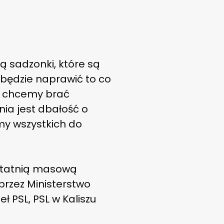
bą sadzonki, które są
będzie naprawić to co
w chcemy brać
nia jest dbałość o
my wszystkich do
ostatnią masową
rzez Ministerstwo
 PSL, PSL w Kaliszu