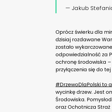
— Jakub Stefan
Oprócz świerku dla min
dzisiaj rozdawane Wa
zostało wykarczowane
odpowiedzialność za Po
ochronę środowiska – 
przyłączenia się do tej
#DrzewoDlaPolski to 
wycinkę drzew. Jest o
Środowiska. Pomysłoda
oraz Ochotnicza Straż