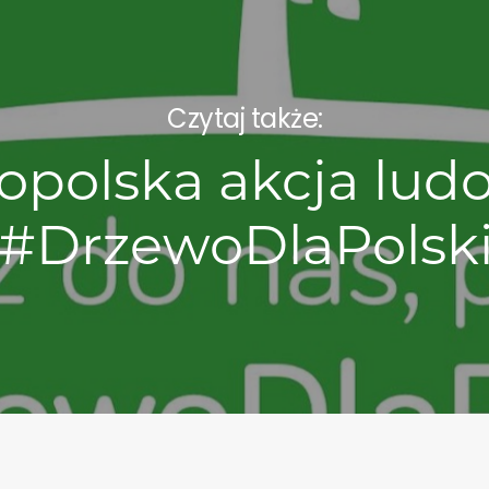
Czytaj także:
opolska akcja lud
#DrzewoDlaPolsk