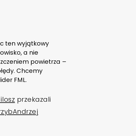
ąc ten wyjątkowy
owisko, a nie
szczeniem powietrza –
 błędy. Chcemy
ider FML.
losz
przekazali
zybAndrzej