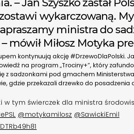
ia. – Jan Szyszko zastał Pol
 zostawi wykarczowaną. My
apraszamy ministra do sad
 – mówił Miłosz Motyka pr
tupem kontynuują akcję #DrzewoDlaPolski. J
owiedź na program „Trociny+”, który zafund
li się z sadzonkami pod gmachem Ministerstwa
e, gdzie przekazali drzewko do posadzenia d
i w tym świerczek dla ministra środowis
ePSL
@motykamilosz
@SawickiEmil
/IDTRb49h81