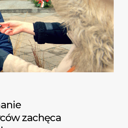
nanie
wców zachęca