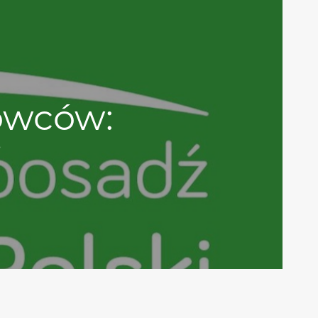
owców:
i