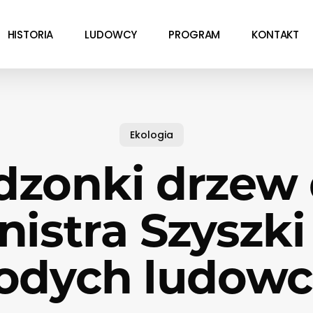
HISTORIA
LUDOWCY
PROGRAM
KONTAKT
Ekologia
dzonki drzew 
nistra Szyszki
odych ludow