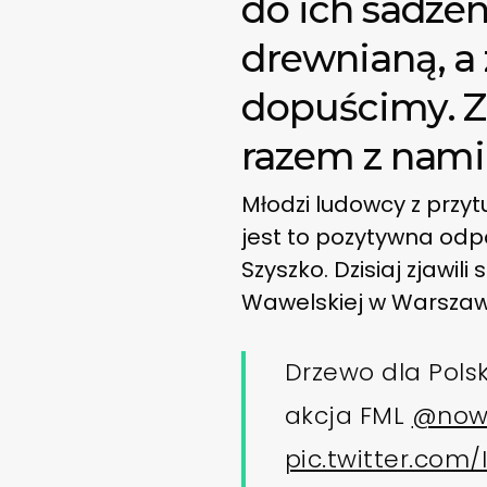
do ich sadzen
drewnianą, a
dopuścimy. Z
razem z nami
Młodzi ludowcy z przy
jest to pozytywna odp
Szyszko. Dzisiaj zjawi
Wawelskiej w Warszawi
Drzewo dla Polsk
akcja FML
@now
pic.twitter.com