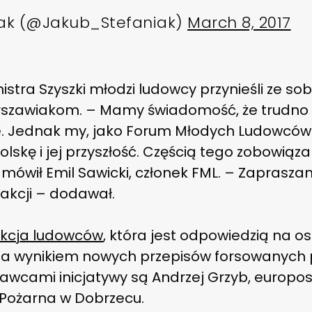
iak (@Jakub_Stefaniak)
March 8, 2017
istra Szyszki młodzi ludowcy przynieśli ze so
rszawiakom. – Mamy świadomość, że trudno 
. Jednak my, jako Forum Młodych Ludowcó
lskę i jej przyszłość. Częścią tego zobowiąza
mówił Emil Sawicki, członek FML. – Zaprasza
 akcji – dodawał.
akcja ludowców
, która jest odpowiedzią na 
na wynikiem nowych przepisów forsowanych p
wcami inicjatywy są Andrzej Grzyb, europoseł
 Pożarna w Dobrzecu.