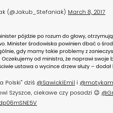
iak (@Jakub_Stefaniak)
March 8, 2017
inister pójdzie po rozum do głowy, otrzymuj
wo. Minister środowiska powinien dbać o środ
gólnie, gdy mamy takie problemy z zanieczy
– Oczekujemy od ministra, że naprawi swoje
ciwie ustawa o wycince drzew służy – dodał l
a Polski" dziś
@SawickiEmil
i
@motykami
owi Szyszce, ciekawe czy posadzi 😉
@Gr
m/dp06mSNE5V