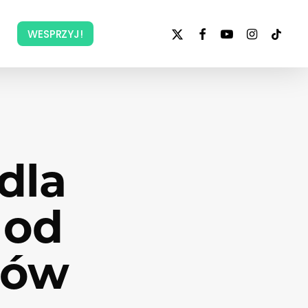
x-
facebook
youtube
instagram
tiktok
WESPRZYJ!
twitter
dla
 od
ców