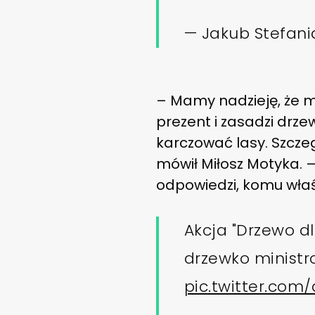
— Jakub Stefan
– Mamy nadzieję, że m
prezent i zasadzi drze
karczować lasy. Szcze
mówił Miłosz Motyka. 
odpowiedzi, komu właś
Akcja "Drzewo dl
drzewko ministr
pic.twitter.co