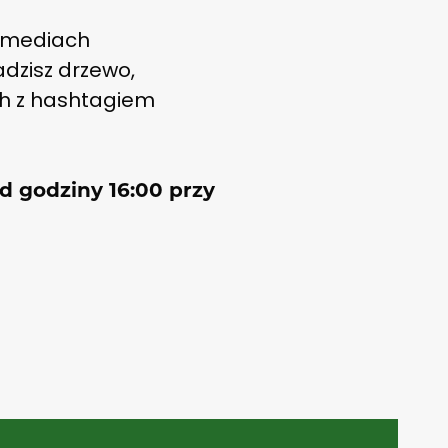
w mediach
adzisz drzewo,
ch z hashtagiem
d godziny 16:00 przy