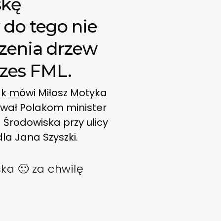
skę
 do tego nie
zenia drzew
ezes FML.
ak mówi Miłosz Motyka
ował Polakom minister
 Środowiska przy ulicy
la Jana Szyszki.
ka 🙂 za chwilę