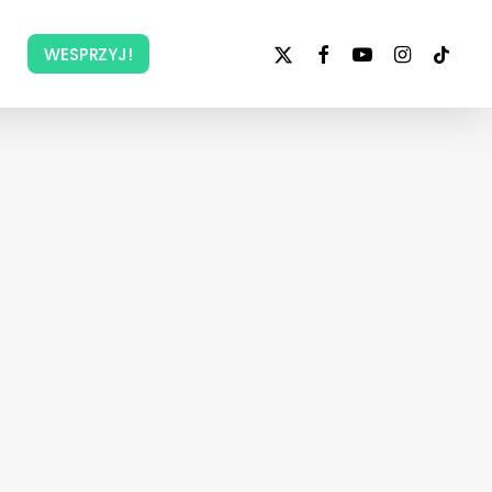
x-
facebook
youtube
instagram
tiktok
WESPRZYJ!
twitter