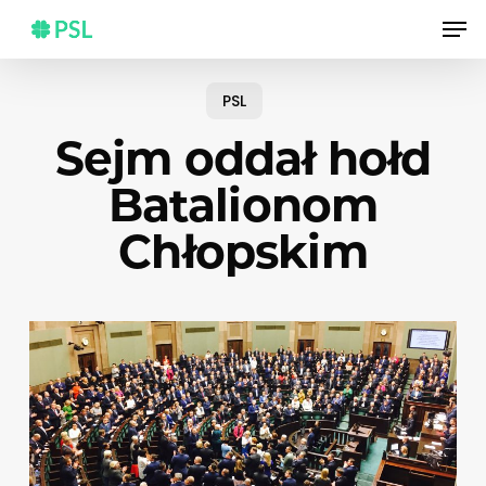
Skip
Men
to
main
content
PSL
Sejm oddał hołd
Batalionom
Chłopskim