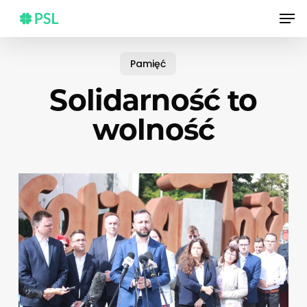
Skip
Men
to
main
content
Pamięć
Solidarność to
wolność