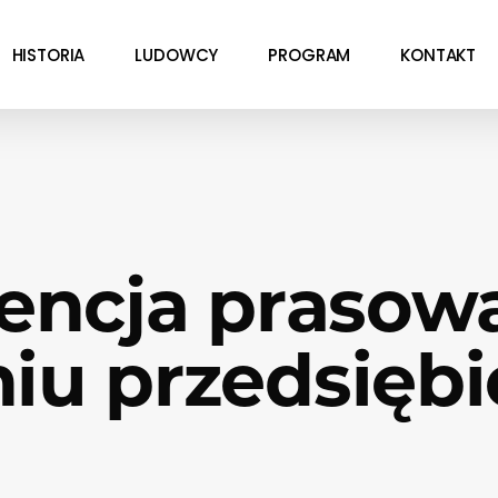
HISTORIA
LUDOWCY
PROGRAM
KONTAKT
encja prasow
niu przedsięb