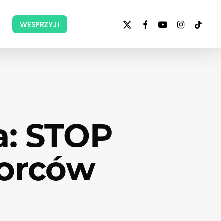
x-
facebook
youtube
instagram
tiktok
WESPRZYJ!
twitter
a: STOP
iorców