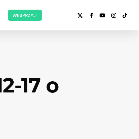
x-
facebook
youtube
instagram
tiktok
WESPRZYJ!
twitter
2-17 o