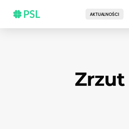
Skip
to
AKTUALNOŚCI
main
content
Zrzut