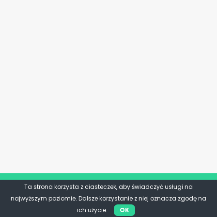
Ta strona korzysta z ciasteczek, aby świadczyć usługi na
najwyższym poziomie. Dalsze korzystanie z niej oznacza zgodę na
ich użycie.
OK