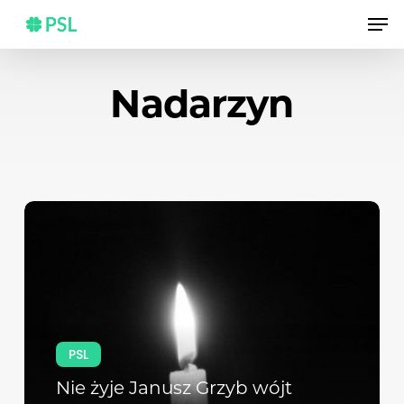
Skip
Men
to
main
content
Nadarzyn
PSL
Nie żyje Janusz Grzyb wójt