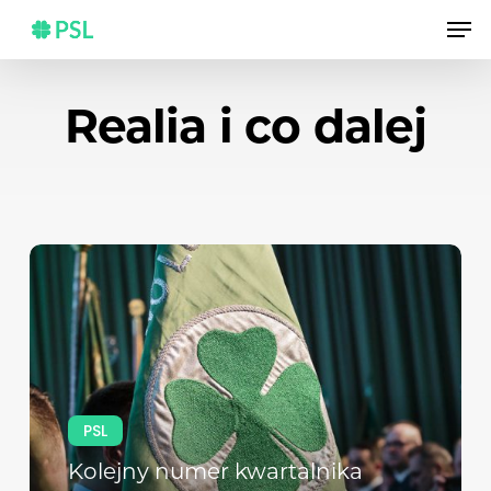
Skip
Men
to
main
content
Realia i co dalej
PSL
Kolejny numer kwartalnika