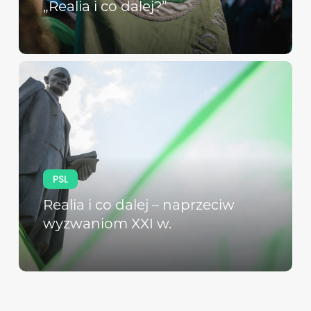
„Realia i co dalej?”
PSL
Realia i co dalej – naprzeciw
wyzwaniom XXI w.