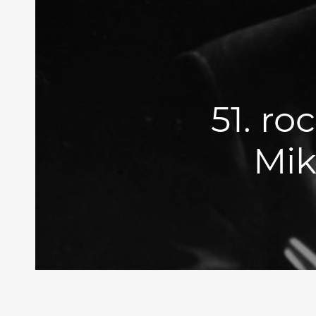
51. ro
Mik