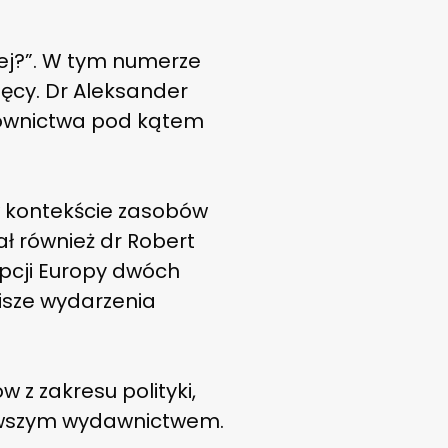
lej?”. W tym numerze
ęcy. Dr Aleksander
downictwa pod kątem
w kontekście zasobów
ł również dr Robert
epcji Europy dwóch
pisze wydarzenia
 z zakresu polityki,
jnowszym wydawnictwem.