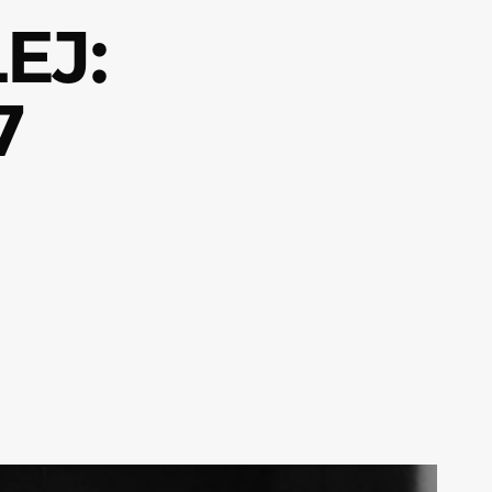
EJ:
7