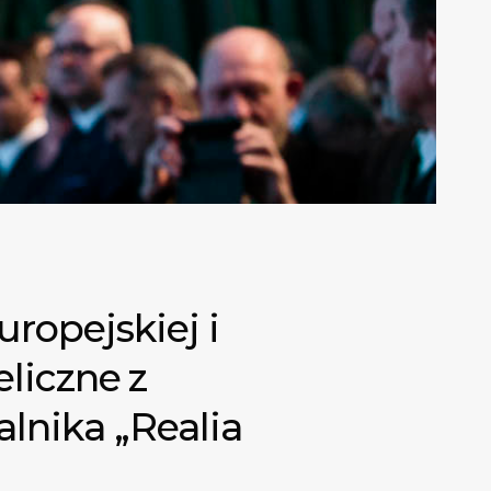
ropejskiej i
eliczne z
nika „Realia