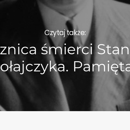
Czytaj także:
cznica śmierci Sta
ołajczyka. Pamię