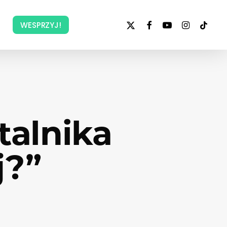
x-
facebook
youtube
instagram
tiktok
WESPRZYJ!
twitter
talnika
j?”