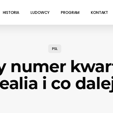
HISTORIA
LUDOWCY
PROGRAM
KONTAKT
PSL
y numer kwar
ealia i co dale