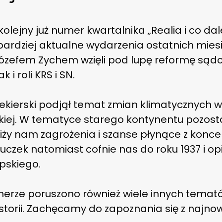
kolejny już numer kwartalnika „Realia i co da
ardziej aktualne wydarzenia ostatnich miesi
 Józefem Zychem wzięli pod lupę reformę są
 i roli KRS i SN.
ekierski podjął temat zmian klimatycznych 
kiej. W tematyce starego kontynentu pozosta
bliży nam zagrożenia i szanse płynące z konc
uczek natomiast cofnie nas do roku 1937 i o
pskiego.
erze poruszono również wiele innych tematów
 historii. Zachęcamy do zapoznania się z na