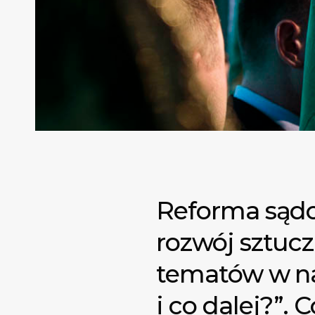
Reforma sądow
rozwój sztuczn
tematów w na
i co dalej?”. 