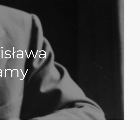
nisława
tamy