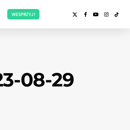
x-
facebook
youtube
instagram
tiktok
WESPRZYJ!
twitter
3-08-29