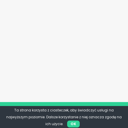
Ta strona korzysta z ciasteczek, aby świadczyć usługi na
najwyższym poziomie. Dalsze korzystanie z niej oznacza zgodę na
ich użycie.
OK