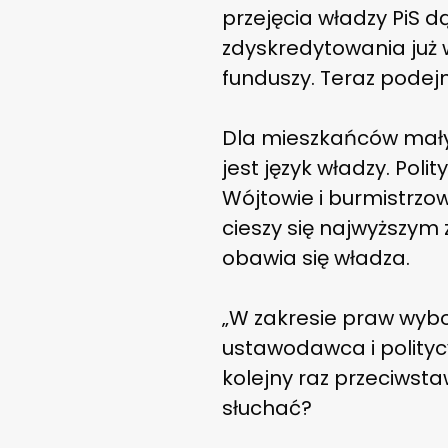
przejęcia władzy PiS 
zdyskredytowania już 
funduszy. Teraz podejm
Dla mieszkańców małyc
jest język władzy. Pol
Wójtowie i burmistrzow
cieszy się najwyższym 
obawia się władza.
„W zakresie praw wybo
ustawodawca i politycy
kolejny raz przeciwst
słuchać?