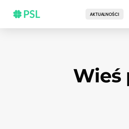
Skip
to
AKTUALNOŚCI
main
content
Wieś 