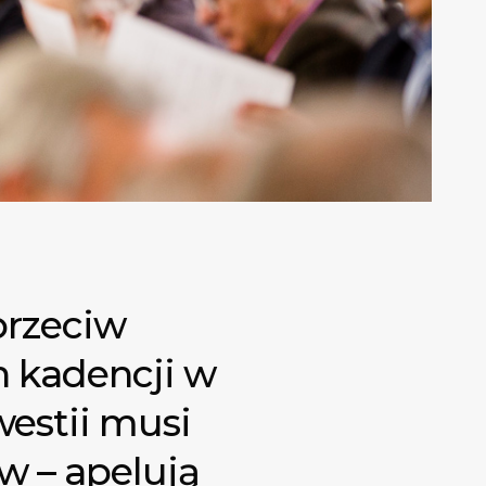
przeciw
 kadencji w
westii musi
w – apelują