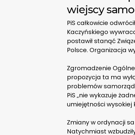
wiejscy samo
PiS całkowicie odwróci
Kaczyńskiego wywraca 
postawił stanąć Związ
Polsce. Organizacja w
Zgromadzenie Ogólne z
propozycja ta ma wyłąc
problemów samorządów
PiS „nie wykazuje żad
umiejętności wysokiej
Zmiany w ordynacji s
Natychmiast wzbudził