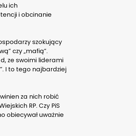
lu ich
encji i obcinanie
gospodarzy szokujący
wą” czy „mafią”.
d, ze swoimi liderami
 I to tego najbardziej
inien za nich robić
iejskich RP. Czy PiS
wno obiecywał uważnie