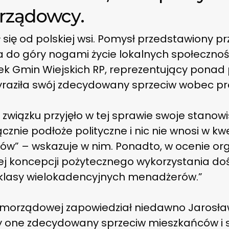
rządowcy.
ł się od polskiej wsi. Pomysł przedstawiony p
do góry nogami życie lokalnych społecznośc
ek Gmin Wiejskich RP, reprezentujący ponad 
yraziła swój zdecydowany sprzeciw wobec pro
wiązku przyjęło w tej sprawie swoje stanowis
znie podłoże polityczne i nic nie wnosi w kw
” – wskazuje w nim. Ponadto, w ocenie org
nej koncepcji pożytecznego wykorzystania doś
 klasy wielokadencyjnych menadżerów.”
amorządowej zapowiedział niedawno Jarosław
y one zdecydowany sprzeciw mieszkańców 