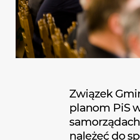
Związek Gmin
planom PiS w
samorządach. 
należeć do sp