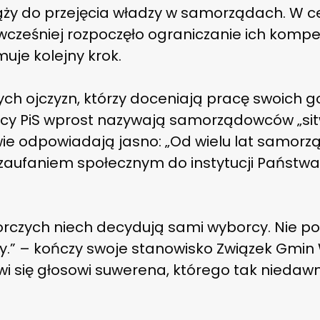
dąży do przejęcia władzy w samorządach. W ce
wcześniej rozpoczęło ograniczanie ich kompet
uje kolejny krok.
h ojczyzn, którzy doceniają pracę swoich 
itycy PiS wprost nazywają samorządowców „sit
ie odpowiadają jasno: „Od wielu lat samorzą
zaufaniem społecznym do instytucji Państwa”.
rczych niech decydują sami wyborcy. Nie pow
.” – kończy swoje stanowisko Związek Gmin W
awi się głosowi suwerena, którego tak nieda