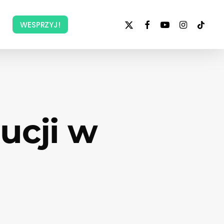
x-
facebook
youtube
instagram
tiktok
WESPRZYJ!
twitter
ucji w