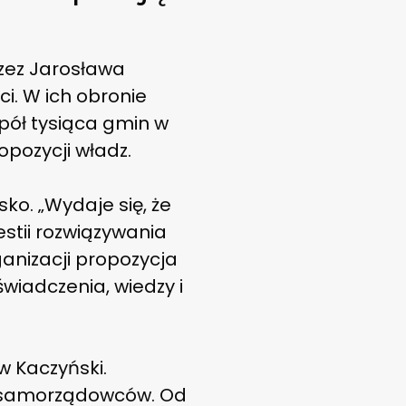
rzez Jarosława
i. W ich obronie
pół tysiąca gmin w
pozycji władz.
ko. „Wydaje się, że
estii rozwiązywania
anizacji propozycja
wiadczenia, wiedzy i
 Kaczyński.
i samorządowców. Od