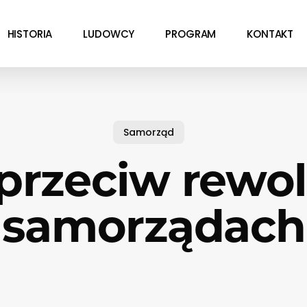
HISTORIA
LUDOWCY
PROGRAM
KONTAKT
Samorząd
przeciw rewol
samorządach