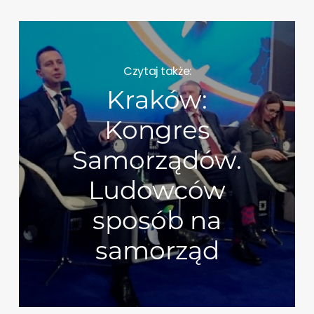
Czytaj także:
Kraków:
Kongres
Samorządów.
Ludowców
sposób na
samorząd