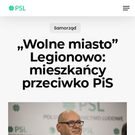
Skip
Men
to
main
content
Samorząd
„Wolne miasto”
Legionowo:
mieszkańcy
przeciwko PiS