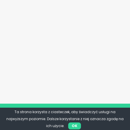
Ta strona korzysta z ciasteczek, aby świadczyć usługi na
najwyższym poziomie. Dalsze korzystanie z niej oznacza zgodę na
ich użycie.
OK